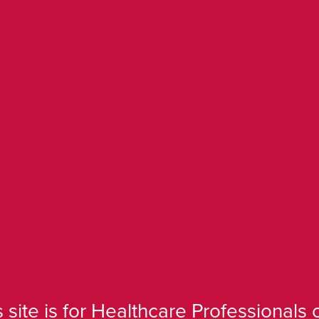
Om oss
Registrera dig för att få information
r
s site is for Healthcare Professionals o