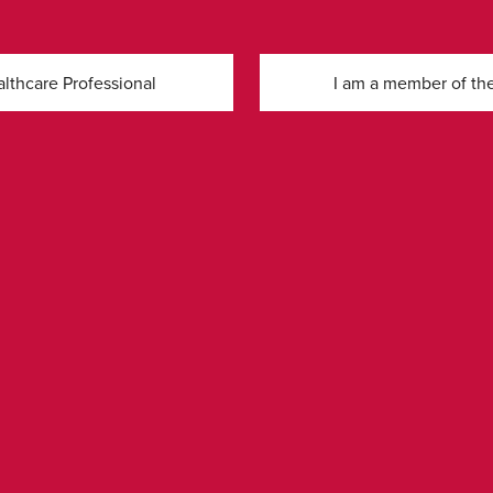
althcare Professional
I am a member of the
ormation
Legal
tagssida
Integritetspolicy