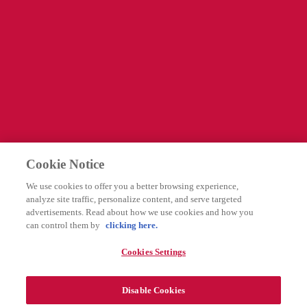
Information
Företagssida
Cookies Settings
Legal
Integritetspolicy
Cookie Notice
Användarvillkor
We use cookies to offer you a better browsing experience,
Rapportering av biverkningar
analyze site traffic, personalize content, and serve targeted
advertisements. Read about how we use cookies and how you
can control them by
clicking here.
Följ oss
Cookies Settings
Disable Cookies