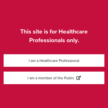
månader).
Signifikant förbättrad
totalöverlevnad (OS)
This site is for Healthcare
Professionals only.
Yescarta® är den enda CAR T som har visat
signifikant förbättrad totalöverlevnad (OS) jämfört
med standardbehandling vid 2L DLBCL R/R ≤12
I am a Healthcare Professional
månader jämfört med standardvård (SOCT, definierat
som salvage-kemoterapi +/- högdoskemoterapi och
autolog stamcellstransplantation, ASCT) i den kurativa
I am a member of the Public
3
inställningen
55% av patienterna var vid liv efter 4 år
med Yescarta® jämfört med 46% med SOCT, trots
att 57% av kontrollpatienterna fick